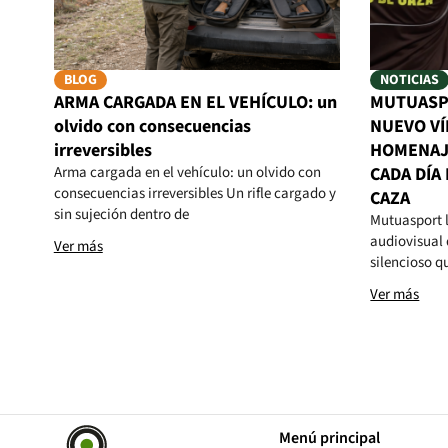
BLOG
NOTICIAS
ARMA CARGADA EN EL VEHÍCULO: un
MUTUASP
olvido con consecuencias
NUEVO VÍ
irreversibles
HOMENAJ
Arma cargada en el vehículo: un olvido con
CADA DÍA
consecuencias irreversibles Un rifle cargado y
CAZA
sin sujeción dentro de
Mutuasport 
audiovisual 
Ver más
silencioso q
Ver más
Menú principal