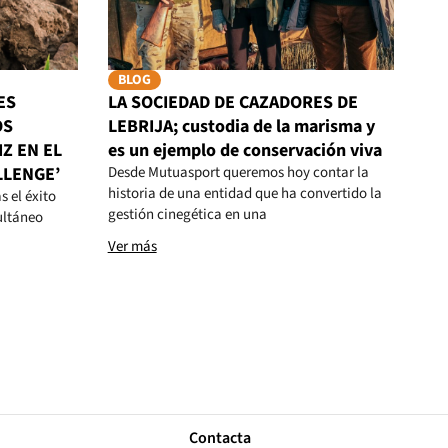
BLOG
ES
LA SOCIEDAD DE CAZADORES DE
OS
LEBRIJA; custodia de la marisma y
Z EN EL
es un ejemplo de conservación viva
LLENGE’
Desde Mutuasport queremos hoy contar la
historia de una entidad que ha convertido la
s el éxito
gestión cinegética en una
ultáneo
Ver más
Contacta