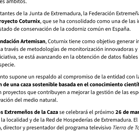
tes ámbitos.
tantes de la Junta de Extremadura, la Federación Extremeña
royecto Coturnix
, que se ha consolidado como una de las i
stado de conservación de la codorniz común en España.
undación Artemisan
, Coturnix tiene como objetivo generar i
a través de metodologías de monitorización innovadoras y l
niciativa, se está avanzando en la obtención de datos fiable
specie.
ento supone un respaldo al compromiso de la entidad con 
n de una caza sostenible basada en el conocimiento cientí
 proyectos que contribuyen a mejorar la gestión de las espec
ación del medio natural.
os Extremeños de la Caza
se celebrará el próximo
26 de mar
la localidad y de la Red de Hospederías de Extremadura. El
a
, director y presentador del programa televisivo
Tierra de T